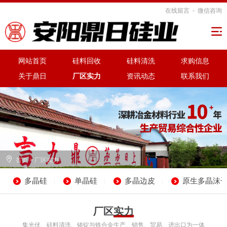
在线留言
-
微信咨询

网站首页
硅料回收
硅料清洗
求购信息
关于鼎日
厂区实力
资讯动态
联系我们

首页
>
厂区实力
多晶硅
单晶硅
多晶边皮
原生多晶沫
|
|
|
厂区实力
集光伏、硅料清洗、铸锭与铁合金生产、销售、贸易、进出口为一体