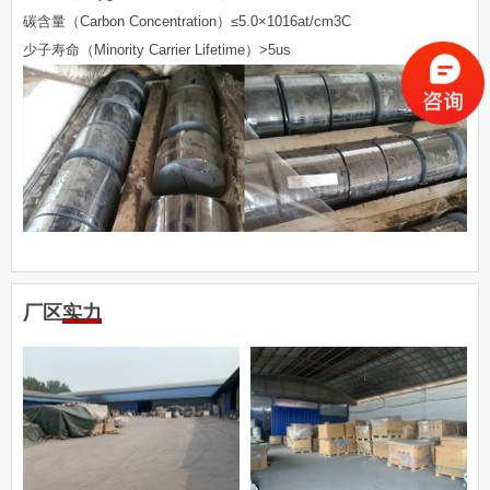
碳含量（Carbon Concentration）≤5.0×1016at/cm3C
少子寿命（Minority Carrier Lifetime）>5us
厂区实力