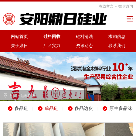
在线留言
-
微信咨询

网站首页
硅料回收
硅料清洗
求购信息
关于鼎日
厂区实力
资讯动态
联系我们

首页
>
硅料回收
多晶硅
单晶硅
多晶边皮
原生多晶沫
|
|
|