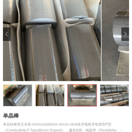


单晶棒
单晶硅棒英文名称 monocrystalline-silicon-stick技术规格导电类型P型
（Conductivity:P Type(Boron Doped)），掺杂剂B；电阻率（Resistivity）：