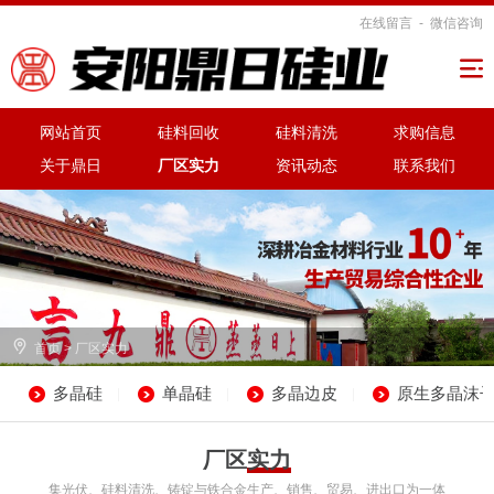
在线留言
-
微信咨询

网站首页
硅料回收
硅料清洗
求购信息
关于鼎日
厂区实力
资讯动态
联系我们

首页
>
厂区实力
多晶硅
单晶硅
多晶边皮
原生多晶沫
|
|
|
厂区实力
集光伏、硅料清洗、铸锭与铁合金生产、销售、贸易、进出口为一体